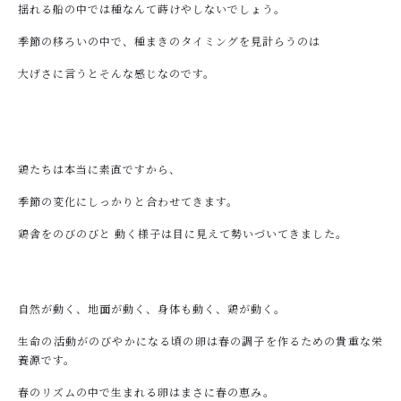
揺れる船の中では種なんて蒔けやしないでしょう。
季節の移ろいの中で、種まきのタイミングを見計らうのは
大げさに言うとそんな感じなのです。
鶏たちは本当に素直ですから、
季節の変化にしっかりと合わせてきます。
鶏舎をのびのびと 動く様子は目に見えて勢いづいてきました。
自然が動く、地面が動く、身体も動く、鶏が動く。
生命の活動がのびやかになる頃の卵は春の調子を作るための貴重な栄
養源です。
春のリズムの中で生まれる卵はまさに春の恵み。