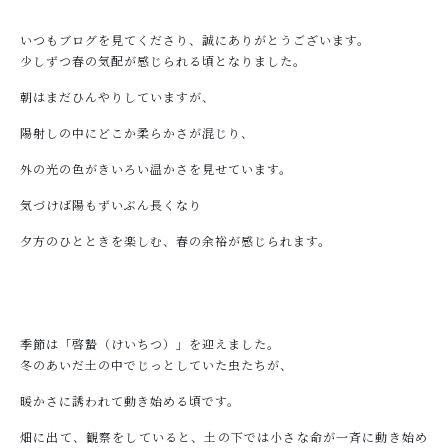
たおファームについて
いつもブログを見てくださり、誠にありがとうございます。
HOW TO KEEP
少しずつ春の気配が感じられる頃となりました。
ニワトリの飼い方について
朝はまだひんやりしていますが、
ANIMALWELFARE
陽射しの中にどこか柔らかさが混じり、
アニマルウェルフェアについて
外の光の色がきいろい温かさを見せています。
SHOP
気づけば陽もずいぶん長くなり
店舗概要
夕方のひとときを楽しむ、春の余裕が感じられます。
CONTENTS
コンテンツ
SHOPPING GUIDE
季節は「啓蟄（けいちつ）」を迎えました。
ショッピングガイド
冬のあいだ土の中でじっとしていた虫たちが、
PRIVACY
暖かさに誘われて動き始める頃です。
プライバシーポリシー
畑に出て、観察をしていると、土の下では小さな命が一斉に動き始め