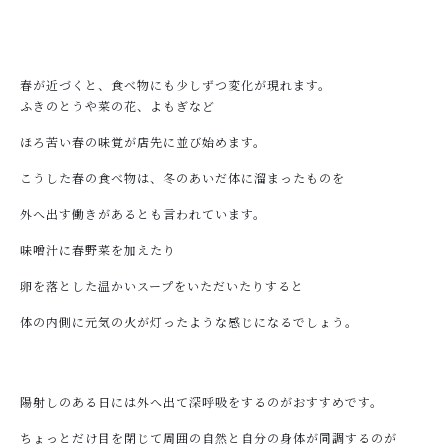
春が近づくと、食べ物にも少しずつ変化が現れます。
ふきのとうや菜の花、よもぎなど
ほろ苦い春の味覚が店先に並び始めます。
こうした春の食べ物は、冬のあいだ体に溜まったものを
外へ出す働きがあるとも言われています。
味噌汁に春野菜を加えたり
卵を落とした温かいスープをいただいたりすると
体の内側に元気の火が灯ったような感じになるでしょう。
陽射しのある日には外へ出て深呼吸をするのがおすすめです。
ちょっとだけ目を閉じて周囲の自然と自分の身体が同調するのが