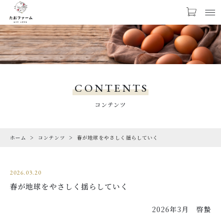
お気に入り
LOGIN
NEWS
お知らせ
CONTENTS
PRODUCTS
コンテンツ
商品一覧
ホーム
コンテンツ
春が地球をやさしく揺らしていく
CHECKED PRODUCTS
最近チェックした商品
2026.03.20
ORDER HISTORY
春が地球をやさしく揺らしていく
注文履歴
ABOUT US
2026年3月 啓蟄