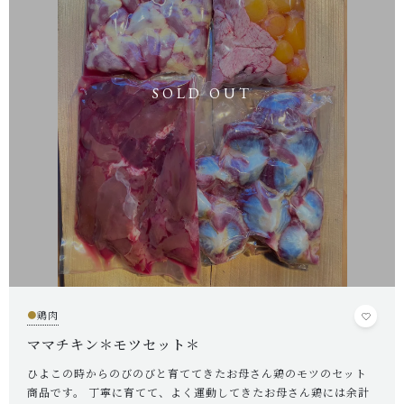
たおファームについて
HOW TO KEEP
ニワトリの飼い方について
ANIMALWELFARE
アニマルウェルフェアについて
SHOP
店舗概要
CONTENTS
コンテンツ
SHOPPING GUIDE
●
鶏肉
ショッピングガイド
ママチキン＊モツセット＊
PRIVACY
ひよこの時からのびのびと育ててきたお母さん鶏のモツのセット
プライバシーポリシー
商品です。 丁寧に育てて、よく運動してきたお母さん鶏には余計