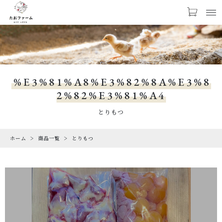
お気に入り
LOGIN
NEWS
%E3%81%A8%E3%82%8A%E3%8
お知らせ
2%82%E3%81%A4
PRODUCTS
とりもつ
商品一覧
ホーム
商品一覧
とりもつ
CHECKED PRODUCTS
最近チェックした商品
ORDER HISTORY
注文履歴
ABOUT US