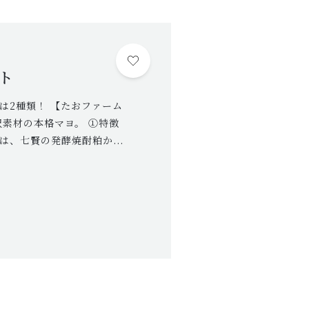
ニワトリの飼い方について
ANIMALWELFARE
アニマルウェルフェアについて
ト
SHOP
は2種類！ 【たおファーム
店舗概要
沢素材の本格マヨ。 ①特徴
CONTENTS
、七賢の発酵焼酎粕か...
コンテンツ
SHOPPING GUIDE
ショッピングガイド
PRIVACY
プライバシーポリシー