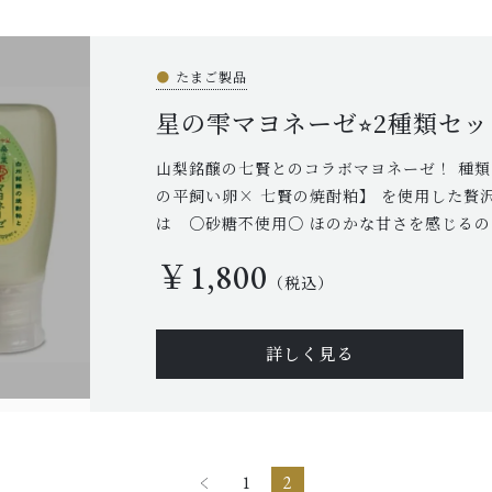
●
たまご製品
星の雫マヨネーゼ⭐︎2種類セッ
山梨銘醸の七賢とのコラボマヨネーゼ！ 種類
の平飼い卵× 七賢の焼酎粕】 を使用した贅
は ○砂糖不使用○ ほのかな甘さを感じるのは
￥1,800
（税込）
詳しく見る
1
2