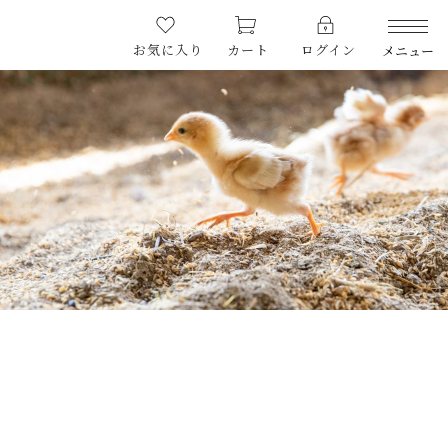
お気に入り
カート
ログイン
メニュー
NEWS
お知らせ
PRODUCTS
5%86%E5%93%81
商品一覧
CHECKED PRODUCTS
最近チェックした商品
ORDER HISTORY
注文履歴
ABOUT US
たおファームについて
HOW TO KEEP