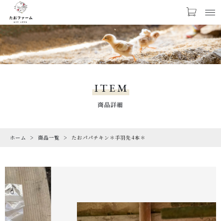
カートに商品を追加しました
お気に入り
LOGIN
NEWS
たおパパチキン＊手羽先4本＊
お知らせ
ITEM
数量
PRODUCTS
商品詳細
商品一覧
￥300
（税込）
ホーム
商品一覧
たおパパチキン＊手羽先4本＊
CHECKED PRODUCTS
最近チェックした商品
ORDER HISTORY
ショッピングを続ける
注文履歴
ABOUT US