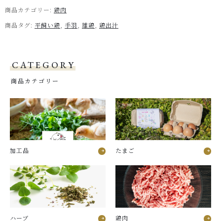
商品カテゴリー:
鶏肉
商品タグ:
平飼い鶏
,
手羽
,
雄鶏
,
鶏出汁
CATEGORY
商品カテゴリー
加工品
たまご
ハーブ
鶏肉