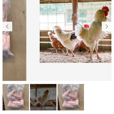
たおファームについて
カートを確認する
HOW TO KEEP
ニワトリの飼い方について
ANIMALWELFARE
アニマルウェルフェアについて
SHOP
店舗概要
CONTENTS
コンテンツ
SHOPPING GUIDE
ショッピングガイド
PRIVACY
プライバシーポリシー