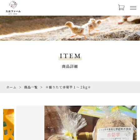
カートに商品を追加しました
お気に入り
LOGIN
NEWS
＊掘りたて赤菊芋１～２kg＊
お知らせ
ITEM
数量
PRODUCTS
商品詳細
商品一覧
￥1,000
（税込）
ホーム
商品一覧
＊掘りたて赤菊芋１～２kg＊
CHECKED PRODUCTS
最近チェックした商品
ORDER HISTORY
ショッピングを続ける
注文履歴
ABOUT US