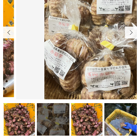
たおファームについて
カートを確認する
HOW TO KEEP
ニワトリの飼い方について
ANIMALWELFARE
アニマルウェルフェアについて
SHOP
店舗概要
CONTENTS
コンテンツ
SHOPPING GUIDE
ショッピングガイド
PRIVACY
プライバシーポリシー