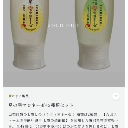
●
たまご製品
星の雫マヨネーゼ⭐︎2種類セット
山梨銘醸の七賢とのコラボマヨネーゼ！ 種類は2種類！ 【たおフ
ァームの平飼い卵× 七賢の焼酎粕】 を使用した贅沢素材の本格マ
ヨ。 ①特徴は ○砂糖不使用○ ほのかな甘さを感じるのは、七賢