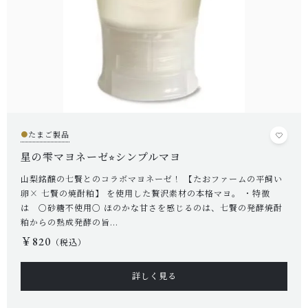
●
たまご製品
星の雫マヨネーゼ⭐︎シンプルマヨ
山梨銘醸の七賢とのコラボマヨネーゼ！ 【たおファームの平飼い
卵× 七賢の焼酎粕】 を使用した贅沢素材の本格マヨ。 ・特徴
は ○砂糖不使用○ ほのかな甘さを感じるのは、七賢の発酵焼酎
粕からの熟成発酵の旨...
￥820
（税込）
詳しく見る