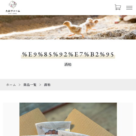
お気に入り
LOGIN
NEWS
お知らせ
%E9%85%92%E7%B2%95
PRODUCTS
酒粕
商品一覧
ホーム
商品一覧
酒粕
CHECKED PRODUCTS
最近チェックした商品
ORDER HISTORY
注文履歴
ABOUT US