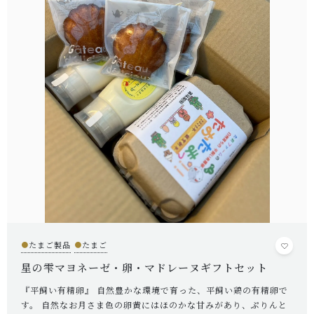
たおファームについて
HOW TO KEEP
ニワトリの飼い方について
ANIMALWELFARE
アニマルウェルフェアについて
SHOP
店舗概要
CONTENTS
コンテンツ
SHOPPING GUIDE
●
たまご製品
●
たまご
ショッピングガイド
星の雫マヨネーゼ・卵・マドレーヌギフトセット
PRIVACY
『平飼い有精卵』 自然豊かな環境で育った、平飼い鶏の有精卵で
プライバシーポリシー
す。 自然なお月さま色の卵黄にはほのかな甘みがあり、ぷりんと